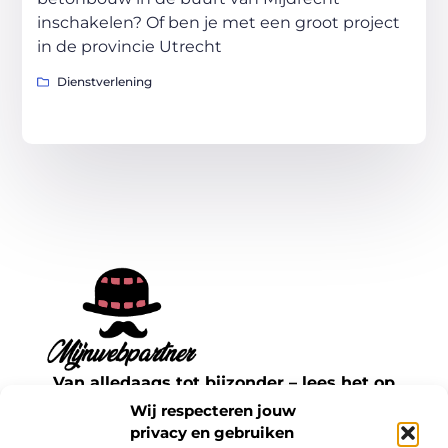
inschakelen? Of ben je met een groot project
in de provincie Utrecht
Dienstverlening
Van alledaags tot bijzonder – lees het op
mijnwebpartner.nl.
Wij respecteren jouw
Ontdek inspirerende blogs en artikelen over
privacy en gebruiken