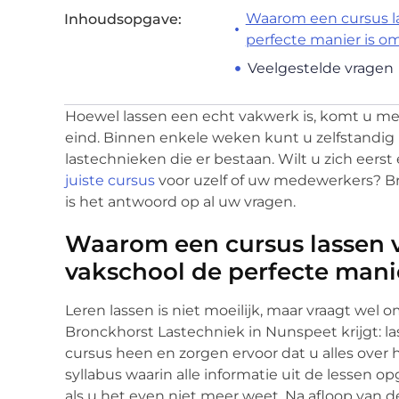
Waarom een cursus la
Inhoudsopgave:
perfecte manier is om
Veelgestelde vragen
Hoewel lassen een echt vakwerk is, komt u me
eind. Binnen enkele weken kunt u zelfstandig l
lastechnieken die er bestaan. Wilt u zich eerst
juiste cursus
voor uzelf of uw medewerkers? Br
is het antwoord op al uw vragen.
Waarom een cursus lassen v
vakschool de perfecte manie
Leren lassen is niet moeilijk, maar vraagt wel o
Bronckhorst Lastechniek in Nunspeet krijgt: la
cursus heen en zorgen ervoor dat u alles over 
syllabus waarin alle informatie uit de lessen o
als u het even niet meer weet. Na afloop van d