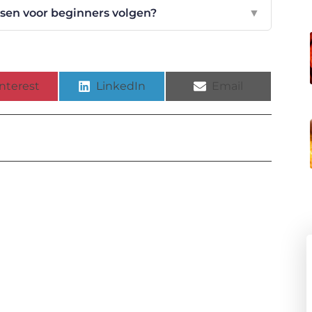
ssen voor beginners volgen?
▼
nterest
LinkedIn
Email