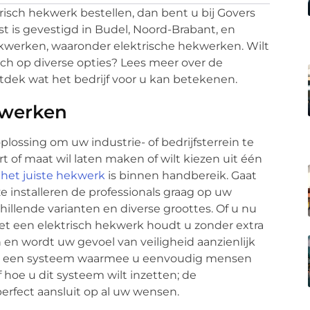
risch hekwerk bestellen, dan bent u bij Govers
st is gevestigd in Budel, Noord-Brabant, en
hekwerken, waaronder elektrische hekwerken. Wilt
zich op diverse opties? Lees meer over de
tdek wat het bedrijf voor u kan betekenen.
kwerken
plossing om uw industrie- of bedrijfsterrein te
t of maat wil laten maken of wilt kiezen uit één
:
het juiste hekwerk
is binnen handbereik. Gaat
e installeren de professionals graag op uw
chillende varianten en diverse groottes. Of u nu
met een elektrisch hekwerk houdt u zonder extra
en wordt uw gevoel van veiligheid aanzienlijk
t een systeem waarmee u eenvoudig mensen
f hoe u dit systeem wilt inzetten; de
perfect aansluit op al uw wensen.