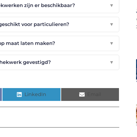
ekwerken zijn er beschikbaar?
▼
geschikt voor particulieren?
▼
op maat laten maken?
▼
rhekwerk gevestigd?
▼
LinkedIn
Email