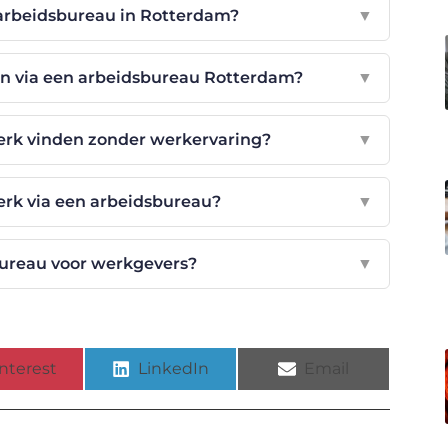
arbeidsbureau in Rotterdam?
▼
en via een arbeidsbureau Rotterdam?
▼
erk vinden zonder werkervaring?
▼
erk via een arbeidsbureau?
▼
ureau voor werkgevers?
▼
nterest
LinkedIn
Email