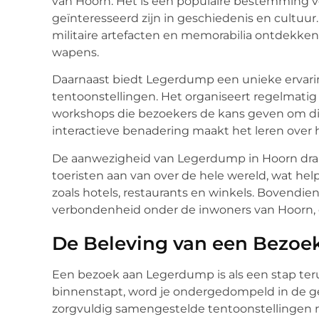
van Hoorn. Het is een populaire bestemming vo
geïnteresseerd zijn in geschiedenis en cultuu
militaire artefacten en memorabilia ontdekken
wapens.
Daarnaast biedt Legerdump een unieke ervarin
tentoonstellingen. Het organiseert regelmati
workshops die bezoekers de kans geven om die
interactieve benadering maakt het leren over 
De aanwezigheid van Legerdump in Hoorn draag
toeristen aan van over de hele wereld, wat hel
zoals hotels, restaurants en winkels. Bovendie
verbondenheid onder de inwoners van Hoorn, d
De Beleving van een Bezoe
Een bezoek aan Legerdump is als een stap teru
binnenstapt, word je ondergedompeld in de g
zorgvuldig samengestelde tentoonstellingen n