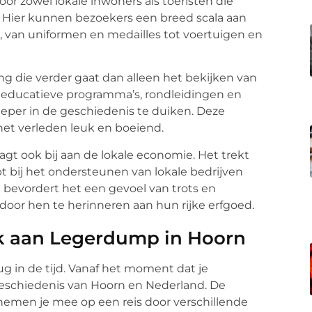
or zowel lokale inwoners als toeristen die
r. Hier kunnen bezoekers een breed scala aan
, van uniformen en medailles tot voertuigen en
g die verder gaat dan alleen het bekijken van
g educatieve programma’s, rondleidingen en
per in de geschiedenis te duiken. Deze
het verleden leuk en boeiend.
t ook bij aan de lokale economie. Het trekt
pt bij het ondersteunen van lokale bedrijven
n bevordert het een gevoel van trots en
oor hen te herinneren aan hun rijke erfgoed.
k aan Legerdump in Hoorn
g in de tijd. Vanaf het moment dat je
eschiedenis van Hoorn en Nederland. De
emen je mee op een reis door verschillende