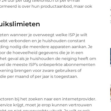
4 uur per dag telefonisch of per e-mail
nformeerd is over hun productaanbod, maar ook
uikslimieten
ieten wanneer je overweegt welke ISP je wilt
t hebt verbonden en je huishouden constant
inding nodig die meerdere apparaten aankan. Je
s voor de hoeveelheid gegevens die je in een
 het geval als je huishouden de neiging heeft om
ewel de meeste ISP’s onbeperkte abonnementen
kening brengen voor zware gebruikers of
ie per maand of per jaar is toegestaan.
ctoren bij het zoeken naar een internetprovider.
service krijgt, moet je erop kunnen vertrouwen
ebt en niet onverwachts uitvalt. Je wilt er ook