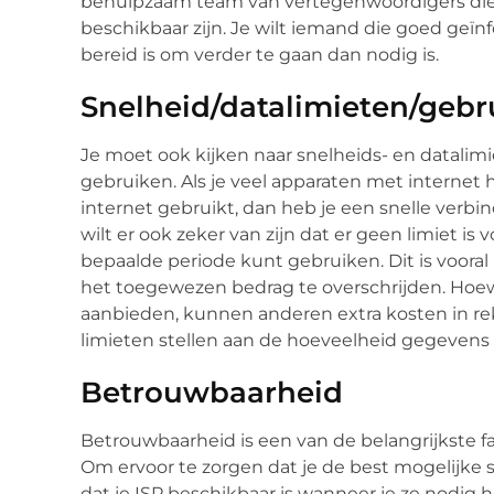
behulpzaam team van vertegenwoordigers die 2
beschikbaar zijn. Je wilt iemand die goed geï
bereid is om verder te gaan dan nodig is.
Snelheid/datalimieten/gebr
Je moet ook kijken naar snelheids- en datalim
gebruiken. Als je veel apparaten met interne
internet gebruikt, dan heb je een snelle verb
wilt er ook zeker van zijn dat er geen limiet i
bepaalde periode kunt gebruiken. Dit is vooral
het toegewezen bedrag te overschrijden. Ho
aanbieden, kunnen anderen extra kosten in re
limieten stellen aan de hoeveelheid gegevens d
Betrouwbaarheid
Betrouwbaarheid is een van de belangrijkste fa
Om ervoor te zorgen dat je de best mogelijke 
dat je ISP beschikbaar is wanneer je ze nodig h